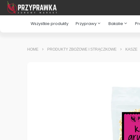
expand_more
expand_more
Wszystkie produkty
Przyprawy
Bakalie
Pr
HOME
PRODUKTY ZBOŻOWE I STRĄCZKOWE
KASZE