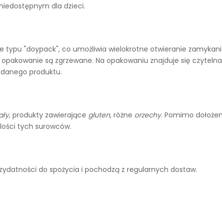
iedostępnym dla dzieci.
 typu "doypack", co umożliwia wielokrotne otwieranie zamykani
e opakowanie są zgrzewane. Na opakowaniu znajduje się czytelna
a danego produktu.
ały
, produkty zawierające
gluten
, różne
orzechy
. Pomimo dołożen
lości tych surowców.
rzydatności do spożycia i pochodzą z regularnych dostaw.