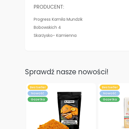
PRODUCENT:
Progress Kamila Mundzik
Bobowskich 4
Skarżysko- Kamienna
Sprawdź nasze nowości!
Bestseller
Bestseller
Nowość
Nowość
Gazetka
Gazetka