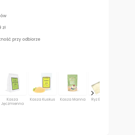
tów
 zł
atność przy odbiorze
Kasza
Kasza Kuskus
Kasza Manna
Ryż Basmati
Kasza P
Jęczmienna