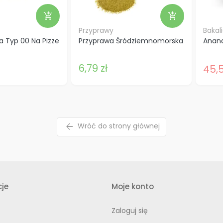
add_shopping_cart
add_shopping_cart
Przyprawy
Bakal
 Typ 00 Na Pizze
Przyprawa Śródziemnomorska
Anana
6,79 zł
45,5
arrow_back
Wróć do strony głównej
je
Moje konto
Zaloguj się