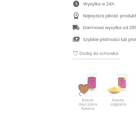
schedule
Wysyłka w 24h
workspace_premium
Najwyższa jakość produk
local_shipping
Darmowa wysyłka od 299
payments
Szybkie płatności lub pł
favorite
Dodaj do schowka
Kasza
Kasza
Gryczana
Jaglana
Palona