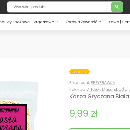
search
expand_more
expand_more
odukty Zbożowe i Strączkowe
Zdrowa Żywność
Kawa | Her
Bestseller
Producent:
PRZYPRAWKA
Kolekcje:
Artykuły Masarskie
Świę
Kasza Gryczana Biała
9,99 zł