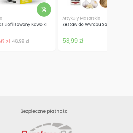
add_shopping_cart
add_shopping_cart
ie
Artykuły Masarskie
s Liofilizowany Kawałki
Zestaw do Wyrobu Salcesonu
53,99 zł
6 zł
48,99 zł
Bezpieczne płatności