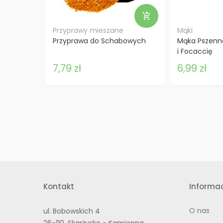
add_shopping_cart
Przyprawy mieszane
Mąki
Przyprawa do Schabowych
Mąka Pszenna
i Focaccię
7,79 zł
6,99 zł
Kontakt
Informac
O nas
ul. Bobowskich 4