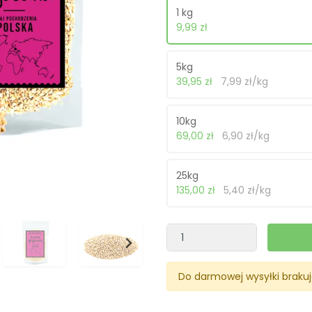
1 kg
9,99 zł
5kg
39,95 zł
7,99 zł/kg
10kg
69,00 zł
6,90 zł/kg
25kg
135,00 zł
5,40 zł/kg
Do darmowej wysyłki braku