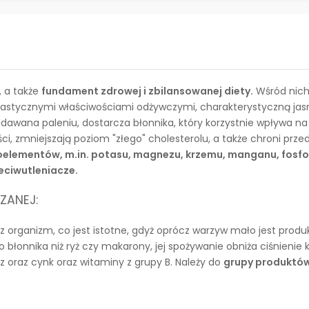
, a także
fundament zdrowej i zbilansowanej diety.
Wśród nich
fantastycznymi właściwościami odżywczymi, charakterystyczną ja
ddawana paleniu, dostarcza błonnika, który korzystnie wpływa
łości, zmniejszają poziom "złego" cholesterolu, a także chroni 
oelementów, m.in. potasu, magnezu, krzemu, manganu, fosfor
eciwutleniacze.
ZANEJ:
z organizm, co jest istotne, gdyż oprócz warzyw mało jest pro
łonnika niż ryż czy makarony, jej spożywanie obniża ciśnienie kr
 oraz cynk oraz witaminy z grupy B. Należy do
grupy produktów 