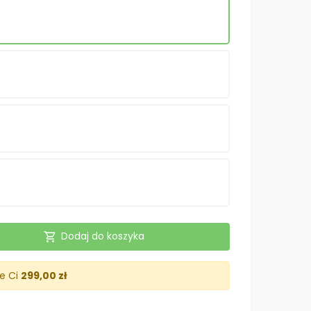
shopping_cart
Dodaj do koszyka
je Ci
299,00 zł