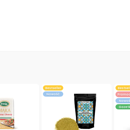
Bestseller
Bestsel
Nowość
Promoc
Nowo
Gazet