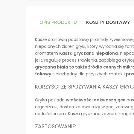
OPIS PRODUKTU
KOSZTY DOSTAWY
Kasze stanowią podstawę piramidy żywieniowej
niepalonych ziaren gryki, który wyróżnia się 
aromatem
Kasza gryczana niepalona
, niepo
jelit, reguluje proces trawienia, zapobiega oty
gryczana biała to także źródło cennych mikr
foliowy
- niezbędny dla przyszłych matek i
prz
KORZYŚCI ZE SPOŻYWANIA KASZY GRYC
Gryka posiada
właściwości odkwaszające
nas
organizmu, dostarcza dwa razy więcej zdrowego b
nadciśnieniem. Kasza gryczana zawiera magnez
ZASTOSOWANIE: