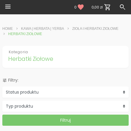
menu
search
favorite
shopping_cart
0
0,00 zł
HOME
KAWA | HERBATA | YERBA
ZIOŁA I HERBATKI ZIOŁOWE
HERBATKI ZIOŁOWE
Kategoria
Herbatki Ziołowe
Filtry:
tune
Status produktu
Typ produktu
Filtruj