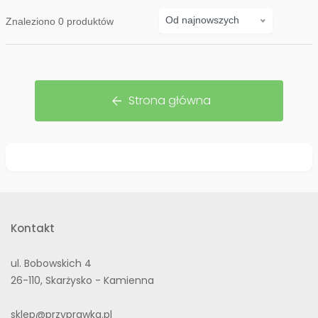
Od najnowszych
Znaleziono
0
produktów
Strona główna
arrow_back
Kontakt
ul. Bobowskich 4
26-110, Skarżysko - Kamienna
sklep@przyprawka.pl