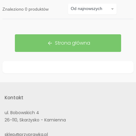
Od najnowszych
Znaleziono
0
produktów
Strona główna
arrow_back
Kontakt
ul. Bobowskich 4
26-110, Skarżysko - Kamienna
sklep@przyprawka.pl