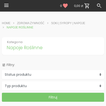
menu
search
favorite
shopping_cart
0
0,00 zł
HOME
ZDROWA ŻYWNOŚĆ
SOKI | SYROPY | NAPOJE
NAPOJE ROŚLINNE
Kategoria
Napoje Roślinne
Filtry:
tune
Status produktu
Typ produktu
Filtruj