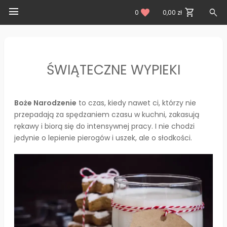
menu
search
shopping_cart
favorite
0
0,00 zł
ŚWIĄTECZNE WYPIEKI
Boże Narodzenie
to czas, kiedy nawet ci, którzy nie
przepadają za spędzaniem czasu w kuchni, zakasują
rękawy i biorą się do intensywnej pracy. I nie chodzi
jedynie o lepienie pierogów i uszek, ale o słodkości.