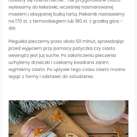
rozeszły się równomiernie. Tak przygotowane ciasto
wylewamy do keksówki, wcześniej nasmarowanej
masłem i obsypanej bułką tartą. Piekarnik nastawiamy
na 170 st. z termoobiegiem lub 180 st. z grzałką góra -
dół.
Pieguska pieczemy przez około 50 minut, sprawdzając
przed wyjęciem przy pomocy patyczka czy ciasto
wewnątrz jest już suche. Po zakończeniu pieczenia
uchylamy drzwiczki i czekamy kwadrans zanim
wyjmiemy ciasto. Po upływie tego czasu ciasto można
wyjąć z formy i odstawić do ostudzenia.