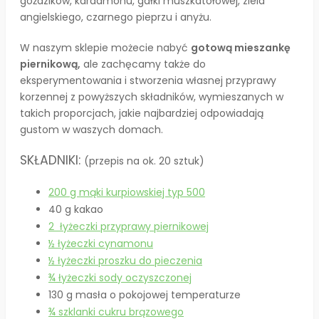
goździków, kardamonu, gałki muszkatołowej, ziela
angielskiego, czarnego pieprzu i anyżu.
W naszym sklepie możecie nabyć
gotową mieszankę
piernikową,
ale zachęcamy także do
eksperymentowania i stworzenia własnej przyprawy
korzennej z powyższych składników, wymieszanych w
takich proporcjach, jakie najbardziej odpowiadają
gustom w waszych domach.
SKŁADNIKI:
(przepis na ok. 20 sztuk)
200 g mąki kurpiowskiej typ 500
40 g kakao
2 łyżeczki przyprawy piernikowej
½ łyżeczki cynamonu
½ łyżeczki proszku do pieczenia
¾ łyżeczki sody oczyszczonej
130 g masła o pokojowej temperaturze
¾ szklanki cukru brązowego