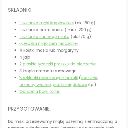
SKŁADNIKI:
1 szklanka mąki kurpiowskiej
(ok. 160 g)
1 szklanka cukru pudru ( max. 200 g)
1 szklanka suchego maku
(ok. 170 g)
Łyżeczka mąki ziemniaczanej
¾ kostki masła lub margaryny
4 jaja
2 płaskie łyżeczki proszku do pieczenia
3 krople aromatu rumowego
½ szklanki posiekanych bakalii
(
rodzynki
,
orzechy włoskie
,
płatki migdałowe
itp.)
Odrobina bułki tartej
PRZYGOTOWANIE:
Do miski przesiewamy mąkę pszenną, ziemniaczaną, a