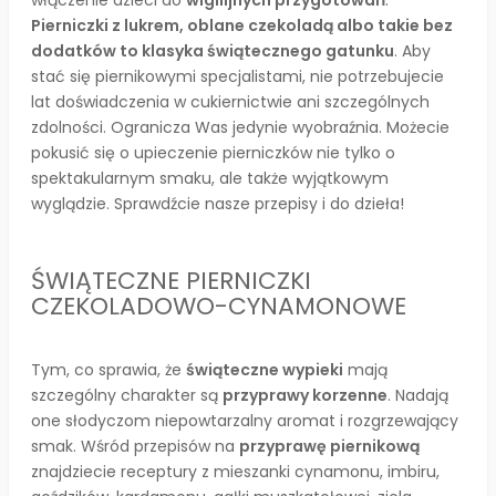
włączenie dzieci do
wigilijnych przygotowań
.
Pierniczki z lukrem, oblane czekoladą albo takie bez
dodatków to klasyka świątecznego gatunku
. Aby
stać się piernikowymi specjalistami, nie potrzebujecie
lat doświadczenia w cukiernictwie ani szczególnych
zdolności. Ogranicza Was jedynie wyobraźnia. Możecie
pokusić się o upieczenie pierniczków nie tylko o
spektakularnym smaku, ale także wyjątkowym
wyglądzie. Sprawdźcie nasze przepisy i do dzieła!
ŚWIĄTECZNE PIERNICZKI
CZEKOLADOWO-CYNAMONOWE
Tym, co sprawia, że
świąteczne wypieki
mają
szczególny charakter są
przyprawy korzenne
. Nadają
one słodyczom niepowtarzalny aromat i rozgrzewający
smak. Wśród przepisów na
przyprawę piernikową
znajdziecie receptury z mieszanki cynamonu, imbiru,