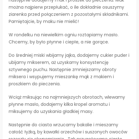
następnie dodajemy mak i proszek do pieczenia. Mak
można najpierw przepłukać, o ile dokładnie osuszymy
ziarenka przed połączeniem z pozostałymi składnikami.
Pamiętajcie, by maku nie mielić!
W rondelku na niewielkim ogniu roztapiamy masło.
Chcemy, by było płynne i ciepłe, a nie gorące.
Do średniej miski wbijamy jajka, dodajemy cukier puder i
ubijamy mikserem, aż uzyskamy konsystencję
sztywnego puchu. Następnie zmniejszamy obroty
miksera i wsypujemy mieszankę mąk z makiem i
proszkiem do pieczenia.
Wciąż miksując na najmniejszych obrotach, wlewamy
płynne masło, dodajemy kilka kropel aromatu i
miksujemy do uzyskania gładkiej masy.
Następnie do ciasta wrzucamy bakalie i mieszamy
całość łyżką, by kawałki orzechów i suszonych owoców