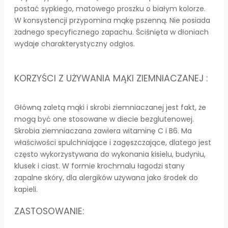
postać sypkiego, matowego proszku o białym kolorze.
W konsystencji przypomina mąkę pszenną. Nie posiada
żadnego specyficznego zapachu. Ściśnięta w dłoniach
wydaje charakterystyczny odgłos.
KORZYŚCI Z UŻYWANIA MĄKI ZIEMNIACZANEJ :
Główną zaletą mąki i skrobi ziemniaczanej jest fakt, że
mogą być one stosowane w diecie bezglutenowej.
Skrobia ziemniaczana zawiera witaminę C i B6. Ma
właściwości spulchniające i zagęszczające, dlatego jest
często wykorzystywana do wykonania kisielu, budyniu,
klusek i ciast. W formie krochmalu łagodzi stany
zapalne skóry, dla alergików używana jako środek do
kapieli.
ZASTOSOWANIE: