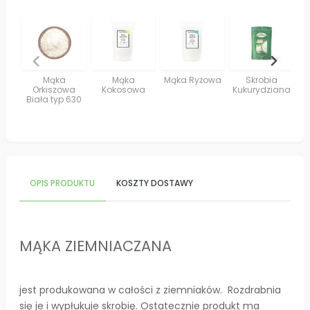
Mąka
Mąka
Mąka Ryżowa
Skrobia
M
Orkiszowa
Kokosowa
Kukurydziana
Ku
Biała typ 630
OPIS PRODUKTU
KOSZTY DOSTAWY
MĄKA ZIEMNIACZANA
jest produkowana w całości z ziemniaków. Rozdrabnia
się je i wypłukuje skrobię. Ostatecznie produkt ma