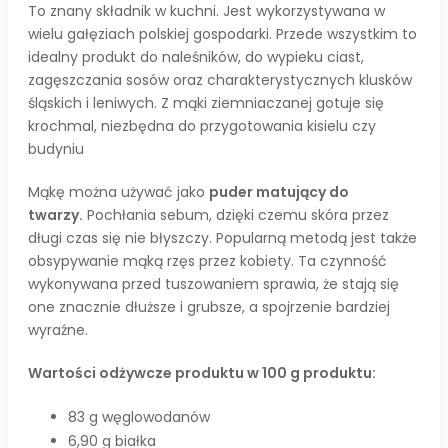
To znany składnik w kuchni. Jest wykorzystywana w
wielu gałęziach polskiej gospodarki. Przede wszystkim to
idealny produkt do naleśników, do wypieku ciast,
zagęszczania sosów oraz charakterystycznych klusków
śląskich i leniwych. Z mąki ziemniaczanej gotuje się
krochmal, niezbędna do przygotowania kisielu czy
budyniu
Mąkę można używać jako
puder matujący do
twarzy.
Pochłania sebum, dzięki czemu skóra przez
długi czas się nie błyszczy. Popularną metodą jest także
obsypywanie mąką rzęs przez kobiety. Ta czynność
wykonywana przed tuszowaniem sprawia, że stają się
one znacznie dłuższe i grubsze, a spojrzenie bardziej
wyraźne.
Wartości odżywcze produktu w 100 g produktu:
83 g węglowodanów
6,90 g białka