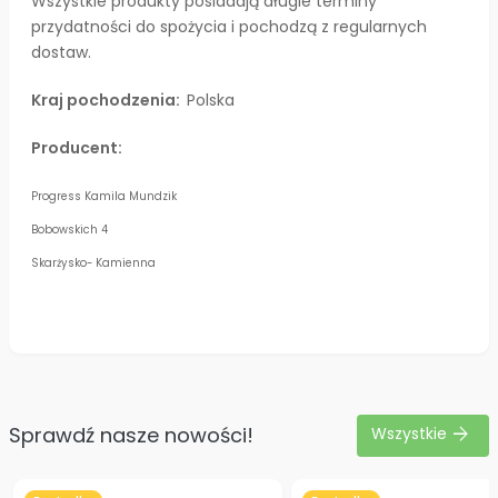
Wszystkie produkty posiadają długie terminy
przydatności do spożycia i pochodzą z regularnych
dostaw.
Kraj pochodzenia:
Polska
Producent:
Progress Kamila Mundzik
Bobowskich 4
Skarżysko- Kamienna
Sprawdź nasze nowości!
arrow_forward
Wszystkie