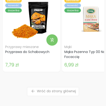
Bestseller
Bestseller
Nowość
Nowość
Gazetka
Gazetka
add_shopping_cart
Przyprawy mieszane
Mąki
Przyprawa do Schabowych
Mąka Pszenna Typ 00 Na P
Focaccię
7,79 zł
6,99 zł
arrow_back
Wróć do strony głównej