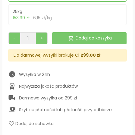
25kg
153,99 zł
6,15 zł/kg
shopping_cart
Dodaj do koszyka
-
+
Do darmowej wysyłki brakuje Ci
299,00 zł
schedule
Wysyłka w 24h
workspace_premium
Najwyższa jakość produktów
local_shipping
Darmowa wysyłka od 299 zł
payments
Szybkie płatności lub płatność przy odbiorze
favorite
Dodaj do schowka