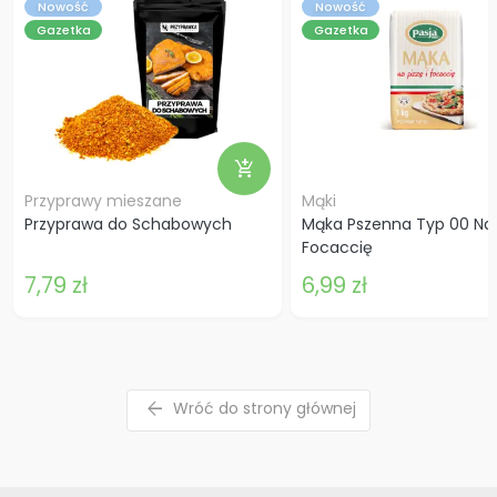
Nowość
Nowość
Gazetka
Gazetka
add_shopping_cart
Przyprawy mieszane
Mąki
Przyprawa do Schabowych
Mąka Pszenna Typ 00 Na P
Focaccię
7,79 zł
6,99 zł
arrow_back
Wróć do strony głównej