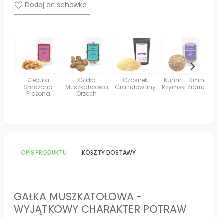
favorite
Dodaj do schowka
Cebula
Gałka
Czosnek
Kumin - Kmin
K
Smażona
Muszkatołowa
Granulowany
Rzymski Ziarno
Prażona
Orzech
OPIS PRODUKTU
KOSZTY DOSTAWY
GAŁKA MUSZKATOŁOWA -
WYJĄTKOWY CHARAKTER POTRAW