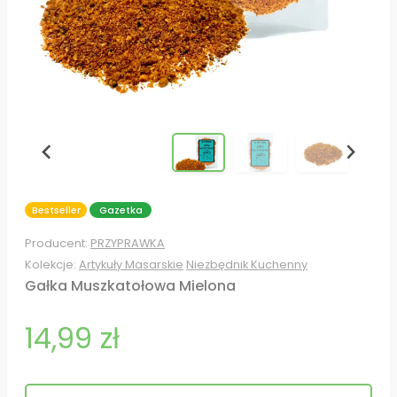
Bestseller
Gazetka
Producent:
PRZYPRAWKA
Kolekcje:
Artykuły Masarskie
Niezbędnik Kuchenny
Gałka Muszkatołowa Mielona
14,99 zł