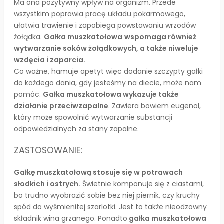
Ma ona pozytywny wpływ na organizm. Przede
wszystkim poprawia pracę układu pokarmowego,
ułatwia trawienie i zapobiega powstawaniu wrzodów
żołądka.
Gałka muszkatołowa
wspomaga również
wytwarzanie soków żołądkowych, a także niweluje
wzdęcia i zaparcia.
Co ważne, hamuje apetyt więc dodanie szczypty gałki
do każdego dania, gdy jesteśmy na diecie, może nam
pomóc.
Gałka muszkatołowa wykazuje także
działanie przeciwzapalne
. Zawiera bowiem eugenol,
który może spowolnić wytwarzanie substancji
odpowiedzialnych za stany zapalne.
ZASTOSOWANIE:
Gałkę muszkatołową stosuje się w potrawach
słodkich i ostrych.
Świetnie komponuje się z ciastami,
bo trudno wyobrazić sobie bez niej piernik, czy kruchy
spód do wyśmienitej szarlotki. Jest to także nieodzowny
składnik wina grzanego. Ponadto
gałka muszkatołowa