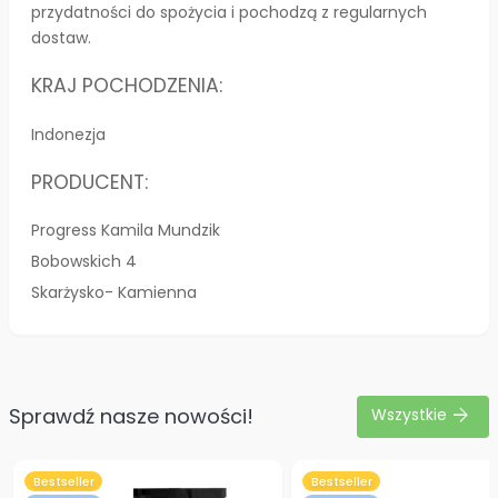
przydatności do spożycia i pochodzą z regularnych
dostaw.
KRAJ POCHODZENIA:
Indonezja
PRODUCENT:
Progress Kamila Mundzik
Bobowskich 4
Skarżysko- Kamienna
Sprawdź nasze nowości!
arrow_forward
Wszystkie
Bestseller
Bestseller