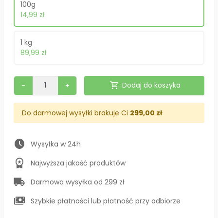
100g
14,99 zł
1 kg
89,99 zł
shopping_cart
Dodaj do koszyka
-
+
Do darmowej wysyłki brakuje Ci
299,00 zł
schedule
Wysyłka w 24h
workspace_premium
Najwyższa jakość produktów
local_shipping
Darmowa wysyłka od 299 zł
payments
Szybkie płatności lub płatność przy odbiorze