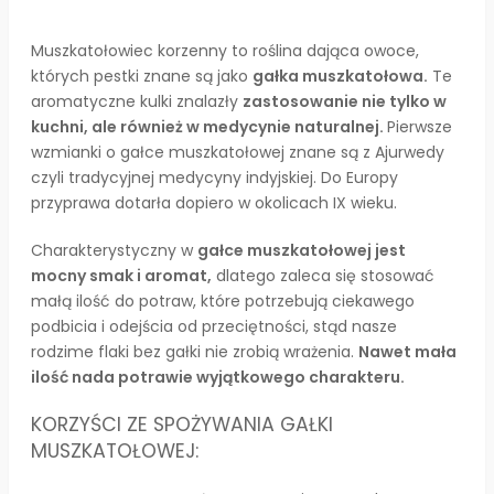
Muszkatołowiec korzenny to roślina dająca owoce,
których pestki znane są jako
gałka muszkatołowa.
Te
aromatyczne kulki znalazły
zastosowanie nie tylko w
kuchni, ale również w medycynie naturalnej.
Pierwsze
wzmianki o gałce muszkatołowej znane są z Ajurwedy
czyli tradycyjnej medycyny indyjskiej. Do Europy
przyprawa dotarła dopiero w okolicach IX wieku.
Charakterystyczny w
gałce muszkatołowej jest
mocny smak i aromat,
dlatego zaleca się stosować
małą ilość do potraw, które potrzebują ciekawego
podbicia i odejścia od przeciętności, stąd nasze
rodzime flaki bez gałki nie zrobią wrażenia.
Nawet mała
ilość nada potrawie wyjątkowego charakteru.
KORZYŚCI ZE SPOŻYWANIA GAŁKI
MUSZKATOŁOWEJ: