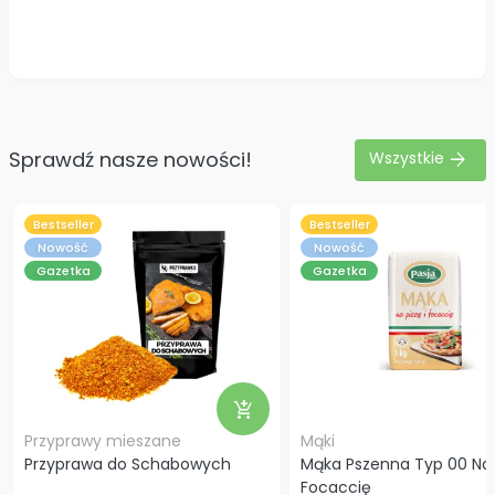
Sprawdź nasze nowości!
arrow_forward
Wszystkie
Bestseller
Bestseller
Nowość
Nowość
Gazetka
Gazetka
add_shopping_cart
Przyprawy mieszane
Mąki
Przyprawa do Schabowych
Mąka Pszenna Typ 00 Na P
Focaccię