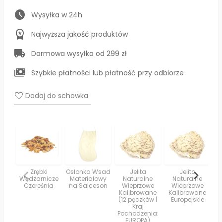
schedule
Wysyłka w 24h
workspace_premium
Najwyższa jakość produktów
local_shipping
Darmowa wysyłka od 299 zł
payments
Szybkie płatności lub płatność przy odbiorze
favorite
Dodaj do schowka
Zrębki
Osłonka Wsad
Jelita
Jelita
Wędzarnicze
Materiałowy
Naturalne
Naturalne
Wę
Czereśnia
na Salceson
Wieprzowe
Wieprzowe
Kalibrowane
Kalibrowane
Ma
(12 pęczków |
Europejskie
Kraj
Pochodzenia:
EUROPA)