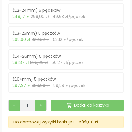
(22-24mm) 5 pęczków
248,17 zł
299,00 zł
49,63 zł/pęczek
(23-25mm) 5 pęczków
265,60 zł
320,00 zł
53,12 zł/pęczek
(24-26mm) 5 pęczków
281,37 zł
339,00 zł
56,27 zł/pęczek
(26+mm) 5 pęczków
297,97 zł
359,00 zł
59,59 zł/pęczek
shopping_cart
Dodaj do koszyka
-
+
Do darmowej wysyłki brakuje Ci
299,00 zł