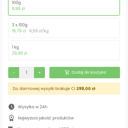
100g
6,99 zł
3 x 100g
19,79 zł
6,59 zł/kg
1 kg
29,99 zł
shopping_cart
Dodaj do koszyka
-
+
Do darmowej wysyłki brakuje Ci
299,00 zł
schedule
Wysyłka w 24h
workspace_premium
Najwyższa jakość produktów