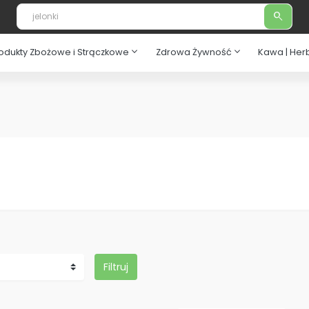
search
expand_more
expand_more
odukty Zbożowe i Strączkowe
Zdrowa Żywność
Kawa | Her
Filtruj