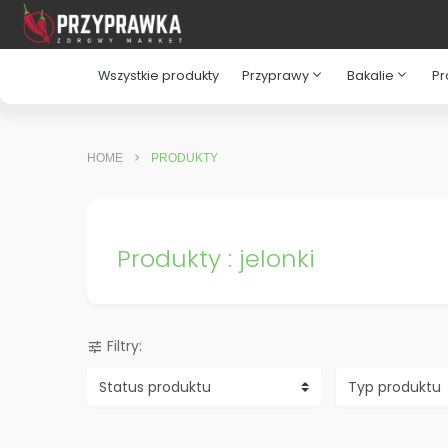
expand_more
expand_more
Wszystkie produkty
Przyprawy
Bakalie
Pr
HOME
PRODUKTY
Produkty : jelonki
Filtry:
tune
Status produktu
Typ produktu