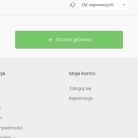
sort_by_alpha
Od najnowszych
Strona główna
arrow_back
je
Moje konto
Zaloguj się
Rejestracja
a
n
prywatności
Cookie